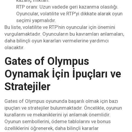
RTP oranı: Uzun vadede geri kazanma olasılığı.
Oyuncular, volatilite ve RTP’yi dikkate alarak oyun
seçimi yapmalıdır.
Bu liste, volatilite ve RTP’nin oyuncular için önemini
vurgulamaktadır. Oyuncuların bu kavramları anlamaları,
daha bilinçli oyun kararları vermelerine yardımcı
olacaktır.
Gates of Olympus
Oynamak İçin İpuçları ve
Stratejiler
Gates of Olympus oyununda başarılı olmak için bazı
ipuçları ve stratejiler bulunmaktadır. Öncelikle, oyunun
kurallarını ve mekaniklerini iyi anlamak önemlidir.
Oyunun sembollerini, ödeme tablolarını ve bonus
özelliklerini öğrenerek, daha bilinçli kararlar