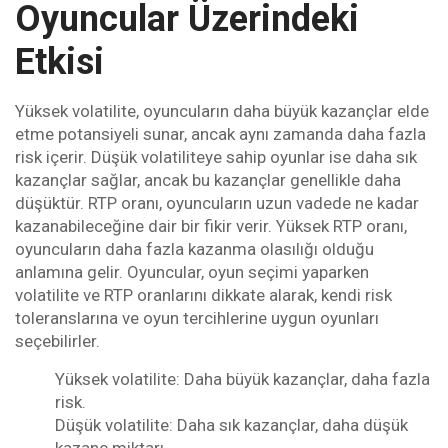
Oyuncular Üzerindeki
Etkisi
Yüksek volatilite, oyuncuların daha büyük kazançlar elde
etme potansiyeli sunar, ancak aynı zamanda daha fazla
risk içerir. Düşük volatiliteye sahip oyunlar ise daha sık
kazançlar sağlar, ancak bu kazançlar genellikle daha
düşüktür. RTP oranı, oyuncuların uzun vadede ne kadar
kazanabileceğine dair bir fikir verir. Yüksek RTP oranı,
oyuncuların daha fazla kazanma olasılığı olduğu
anlamına gelir. Oyuncular, oyun seçimi yaparken
volatilite ve RTP oranlarını dikkate alarak, kendi risk
toleranslarına ve oyun tercihlerine uygun oyunları
seçebilirler.
Yüksek volatilite: Daha büyük kazançlar, daha fazla
risk.
Düşük volatilite: Daha sık kazançlar, daha düşük
kazanç miktarı.