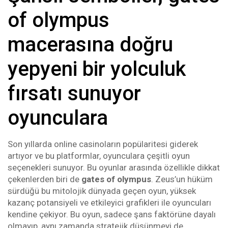
of olympus
macerasına doğru
yepyeni bir yolculuk
fırsatı sunuyor
oyunculara
Son yıllarda online casinoların popülaritesi giderek
artıyor ve bu platformlar, oyunculara çeşitli oyun
seçenekleri sunuyor. Bu oyunlar arasında özellikle dikkat
çekenlerden biri de
gates of olympus
. Zeus’un hüküm
sürdüğü bu mitolojik dünyada geçen oyun, yüksek
kazanç potansiyeli ve etkileyici grafikleri ile oyuncuları
kendine çekiyor. Bu oyun, sadece şans faktörüne dayalı
olmayıp, aynı zamanda stratejik düşünmeyi de