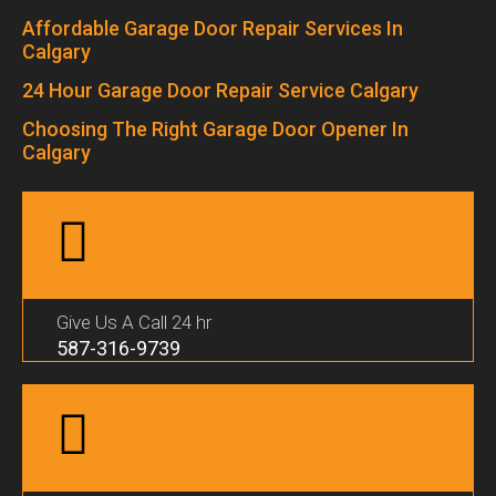
Affordable Garage Door Repair Services In
Calgary
24 Hour Garage Door Repair Service Calgary
Choosing The Right Garage Door Opener In
Calgary
Give Us A Call 24 hr
587-316-9739